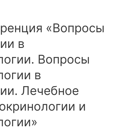
еренция «Вопросы
ии в
логии. Вопросы
логии в
ии. Лечебное
докринологии и
логии»