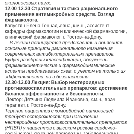
околоносовых пазух.
12.00-12.30 Стратегия и тактика рационального
применения антимикробных средств. Взгляд
фармаколога.
Капустян Елена Геннадьевна, к.м.н., ассистент
кафедры фармакологии и клинической фармакологии,
клинический фармаколог, г. Ростов-на-Дону.
В лекции планируется представить и объяснить
основные принципы рационального назначения
современных антибактериальных препаратов.
Будут разобраны классификации, обсуждены
фармакокинетические и фармакодинамические
аспекты предлагаемых схем, с учетом не только их
эффективности, но и безопасности.
12.30-13.00 Лекция: Выбор нестероидных
противовоспалительных препаратов: достижение
баланса эффективности и безопасности.
Лектор: Дятчина Людмила Ивановна, к.м.н., врач
терапевт, г. Ростов-на-Дону.
Терапия пациентов с коморбидной патологией
требует осторожности при назначении
нестероидных противовоспалительных препаратов
(НПВП) у пациентов с высоким риском сердечно-
сосудистой, почечной патологии, заболеваниями