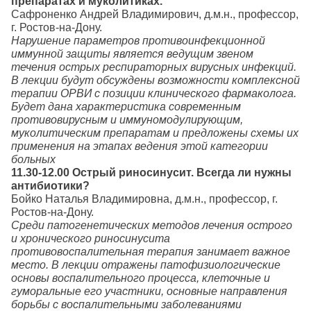
препаратах и муколитиках.
Сафроненко Андрей Владимирович, д.м.н., профессор,
г. Ростов-на-Дону.
Нарушение параметров противоинфекционной
иммунной защиты является ведущим звеном
течения острых респираторных вирусных инфекций.
В лекции будут обсуждены возможности комплексной
терапии ОРВИ с позиции клинического фармаколога.
Будет дана характеристика современным
противовирусным и иммуномодулирующим,
муколитическим препаратам и предложены схемы их
применения на этапах ведения этой категории
больных
11.30-12.00 Острый риносинусит. Всегда ли нужны
антибиотики?
Бойко Наталья Владимировна, д.м.н., профессор, г.
Ростов-на-Дону.
Среди патогенетических методов лечения острого
и хронического риносинусита
противовоспалительная терапия занимает важное
место. В лекции отражены патофизиологические
основы воспалительного процесса, клеточные и
гуморальные его участники, основные направления
борьбы с воспалительными заболеваниями