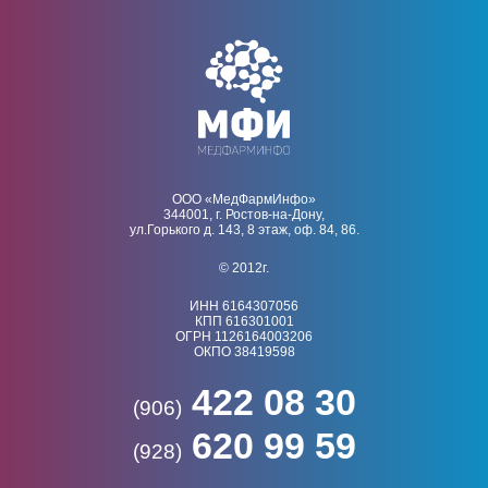
ООО «МедФармИнфо»
344001, г. Ростов-на-Дону,
ул.Горького д. 143, 8 этаж, оф. 84, 86.
© 2012г.
ИНН 6164307056
КПП 616301001
ОГРН 1126164003206
ОКПО 38419598
422 08 30
(906)
620 99 59
(928)