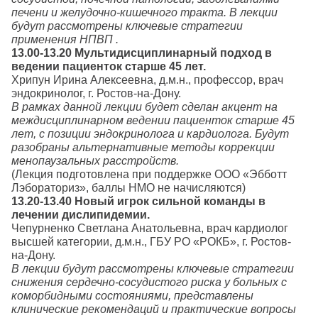
печени и желудочно-кишечного тракта. В лекции
будут рассмотрены ключевые стратегии
применения НПВП .
13.00-13.20 Мультидисциплинарный подход в
ведении пациенток старше 45 лет.
Хрипун Ирина Алексеевна, д.м.н., профессор, врач
эндокринолог, г. Ростов-на-Дону.
В рамках данной лекции будет сделан акцент на
междисциплинарном ведении пациенток старше 45
лет, с позиции эндокринолога и кардиолога. Будут
разобраны альтернативные методы коррекции
менопаузальных расстройств.
(Лекция подготовлена при поддержке ООО «Эбботт
Лэбораториз», баллы НМО не начисляются)
13.20-13.40 Новый игрок сильной команды в
лечении дислипидемии.
Чепурненко Светлана Анатольевна, врач кардиолог
высшей категории, д.м.н., ГБУ РО «РОКБ», г. Ростов-
на-Дону.
В лекции будут рассмотрены ключевые стратегии
снижения сердечно-сосудистого риска у больных с
коморбидными состояниями, представлены
клинические рекомендаций и практические вопросы