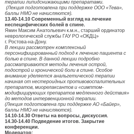
терапии липидснижающими препаратами.
(Лекция подготовлена при поддержке ООО «Тева»,
баллы НМО не начисляются).
13.40-14.10 Современный взгляд на лечение
неспецифических болей в спине.
Ямин Максим Анатольевич к.м.н., старший ординатор
неврологической службы ГАУ РО «ОКДЦ»
г. Ростова-на-Дону.
В лекции рассмотрен комплексный
персонифицированный подход к лечению пациента с
болью в спине. В данной лекции подробно
рассматриваются методы лечения острой,
подострой и хронической боли в спине. Особое
внимание уделяется анальгетической терапии
начиная от нестероидных противовоспалительных
препаратов, миорелаксантов и «симптом-
модифицирующих препаратов медленного действия»
до методов интервенционной терапии.
(Лекция подготовлена при поддержке АО «Байер»,
баллы НМО не начисляются).
14.10-14.30 Ответы на вопросы, дискуссия.
14.30-14.40 Подведение итогов. Закрытие
конференции.
Модератор: