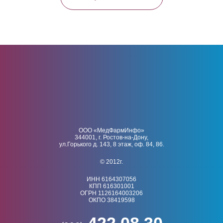
ООО «МедФармИнфо»
344001, г. Ростов-на-Дону,
ул.Горького д. 143, 8 этаж, оф. 84, 86.
© 2012г.
ИНН 6164307056
КПП 616301001
ОГРН 1126164003206
ОКПО 38419598
422 08 30