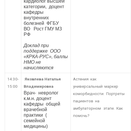
кардиолог высшей
категории, доцент
кафедры
внутренних
болезней ФГБУ
ВО Рост ГМУ МЗ
РФ
Доклад при
поддержке ООО
«КРКА-РУС», баллы
НМО не
начисляются
14:30-
Яковлева Наталья
Астения как
15:00
Владимировна
универсальный маркер
Врач- невролог
коморбидности. Портреты
к.м.н. доцент
пациентов на
кафедры общей
амбулаторном этапе. Как
врачебной
практики (
помочь?
семейной
медицины)