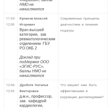
НМО не
начисляются
11:30-
Куликов Алексей
Современные принципы
12:00
Игоревич
диагностики и лечения
Врач высшей
подагры.
категории, зав
ревматологическим
отделением ГБУ
РО ОКБ 2
Доклад при
поддержке ООО
«ЭГИС-РУС»,
баллы НМО не
начисляются
12:00-
Дроботя Наталья
Что мешает нам быть
12:30
Викторовна
эффективными в
д.м.н., профессор,
коррекции дислипидемии?
зав. кафедрой
кардиологии,