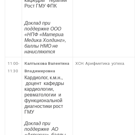
кафедры терапии
Рост ГМУ ФПК
Доклад при
поддержке ООО
«НПФ «Материа
Медика Холдинг»,
баллы НМО не
начисляются
11:00-
Калтыкова Валентина
ХСН. Арифметика успеха.
11:30
Владимировна
Кардиолог, к.м.н.,
доцент кафедры
кардиологии,
ревматологии и
функциональной
диагностики рост
ГМУ
Доклад при
поддержке АО
«Акрихин», баллы