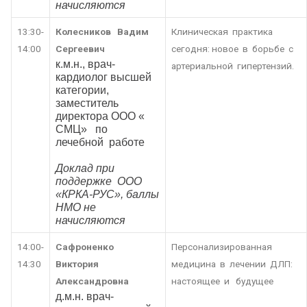
начисляются
13:30-
Колесников Вадим
Клиническая практика
14:00
Сергеевич
сегодня: новое в борьбе с
к.м.н., врач-
артериальной гипертензий.
кардиолог высшей
категории,
заместитель
директора ООО «
СМЦ» по
лечебной работе
Доклад при
поддержке ООО
«КРКА-РУС», баллы
НМО не
начисляются
14:00-
Сафроненко
Персонализированная
14:30
Виктория
медицина в лечении ДЛП:
Александровна
настоящее и будущее
д.м.н. врач-