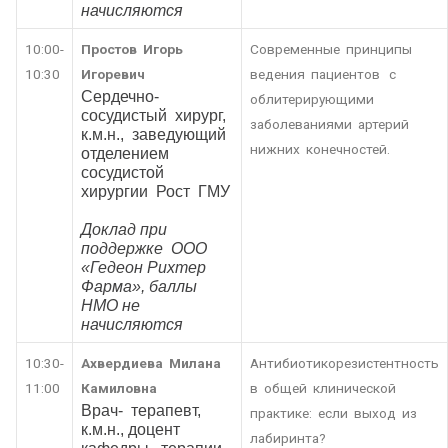
начисляются
10:00-
Простов Игорь
Современные принципы
10:30
Игоревич
ведения пациентов с
Сердечно-
облитерирующими
сосудистый хирург,
заболеваниями артерий
к.м.н., заведующий
нижних конечностей.
отделением
сосудистой
хирургии Рост ГМУ
Доклад при
поддержке ООО
«Гедеон Рихтер
Фарма», баллы
НМО не
начисляются
10:30-
Ахвердиева Милана
Антибиотикорезистентность
11:00
Камиловна
в общей клинической
Врач- терапевт,
практике: если выход из
к.м.н., доцент
лабиринта?