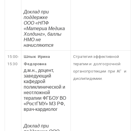
Доклад при
поддержке
ООО «НПФ
«Материа Медика
Холдинг», баллы
НМО не
начисляются
15:00-
Шлык Ирина
Стратегия эффективной
15:30
Федоровна
терапии и долгосрочной
д.м.н., доцент,
органопротекции при АГ и
заведующий
дислипидемии.
кафедрой
поликлинической и
неотложной
терапии ФГБОУ ВО
«РостГМУ» МЗ РФ,
врач-кардиолог
Доклад при