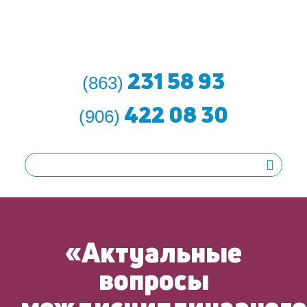
231 58 93
(863)
422 08 30
(906)
«Актуальные
вопросы