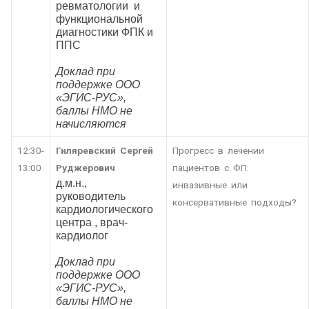
ревматологии и
функциональной
диагностики ФПК и
ППС
Доклад при
поддержке ООО
«ЭГИС-РУС»,
баллы НМО не
начисляются
12:30-
Гиляревский Сергей
Прогресс в лечении
13:00
Руджерович
пациентов с ФП:
д.м.н.,
инвазивные или
руководитель
консервативные подходы?
кардиологического
центра , врач-
кардиолог
Доклад при
поддержке ООО
«ЭГИС-РУС»,
баллы НМО не