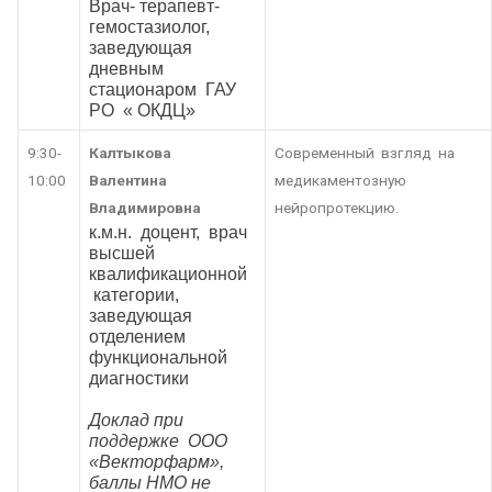
Врач- терапевт-
гемостазиолог,
заведующая
дневным
стационаром ГАУ
РО « ОКДЦ»
9:30-
Калтыкова
Современный взгляд на
10:00
Валентина
медикаментозную
Владимировна
нейропротекцию.
к.м.н. доцент, врач
высшей
квалификационной
категории,
заведующая
отделением
функциональной
диагностики
Доклад при
поддержке ООО
«Векторфарм»,
баллы НМО не