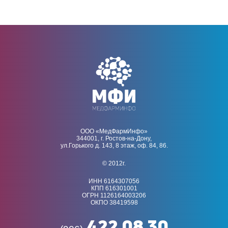
ООО «МедФармИнфо»
344001, г. Ростов-на-Дону,
ул.Горького д. 143, 8 этаж, оф. 84, 86.
© 2012г.
ИНН 6164307056
КПП 616301001
ОГРН 1126164003206
ОКПО 38419598
422 08 30