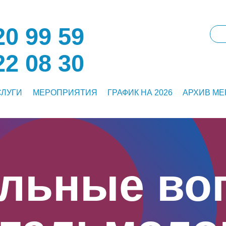
0 99 59
2 08 30
СЛУГИ
МЕРОПРИЯТИЯ
ГРАФИК НА 2026
АРХИВ М
альные во