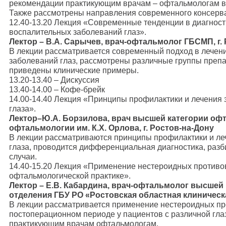
рекомендации практикующим врачам – офтальмологам в 
Также рассмотрены направления современного консерва
12.40-13.20 Лекция «Современные тенденции в диагност
воспалительных заболеваний глаз».
Лектор – В.А. Сарычев, врач-офтальмолог ГБСМП, г.
В лекции рассматривается современный подход в лечен
заболеваний глаз, рассмотрены различные группы препа
приведены клинические примеры.
13.20-13.40 – Дискуссия
13.40-14.00 – Кофе-брейк
14.00-14.40 Лекция «Принципы профилактики и лечения 
глаза».
Лектор–Ю.А. Борзилова, врач высшей категории оф
офтальмологии им. К.Х. Орлова, г. Ростов-на-Дону
В лекции рассматриваются принципы профилактики и ле
глаза, проводится дифференциальная диагностика, раз
случаи.
14.40-15.20 Лекция «Применение нестероидных противо
офтальмологической практике».
Лектор – Е.В. Кабардина, врач-офтальмолог высшей
отделения ГБУ РО «Ростовская областная клиническа
В лекции рассматривается применение нестероидных пр
постоперационном периоде у пациентов с различной гла
практикующим врачам офтальмологам.