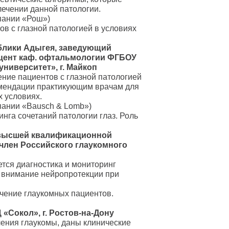
лечении данной патологии.
пании «Рош»)
в с глазной патологией в условиях
блики Адыгея, заведующий
цент каф. офтальмологии ФГБОУ
ниверситет», г. Майкоп
ние пациентов с глазной патологией
омендации практикующим врачам для
х условиях.
пании «Bausch & Lomb»)
нга сочетаний патологии глаз. Роль
г высшей квалификационной
 член Российского глаукомного
тся диагностика и мониторинг
ся внимание нейропротекции при
ечение глаукомных пациентов.
 «Сокол», г. Ростов-на-Дону
чения глаукомы, даны клинические