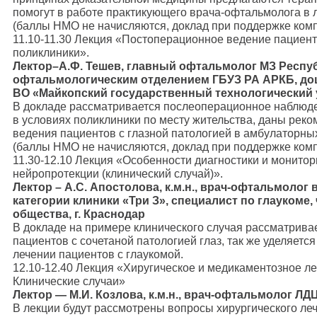
помогут в работе практикующего врача-офтальмолога в 
(баллы НМО не начисляются, доклад при поддержке ком
11.10-11.30 Лекция «Постоперационное ведение пациенто
поликлиники».
Лектор–А.Ф. Тешев, главный офтальмолог МЗ Респу
офтальмологическим отделением ГБУЗ РА АРКБ, до
ВО «Майкопский государственный технологический у
В докладе рассматривается послеоперационное наблюде
в условиях поликлиники по месту жительства, даны рек
ведения пациентов с глазной патологией в амбулаторны
(баллы НМО не начисляются, доклад при поддержке ком
11.30-12.10 Лекция «Особенности диагностики и монитори
нейропротекции (клинический случай)».
Лектор – А.С. Апостолова, к.м.н., врач-офтальмоло
категории клиники «Три З», специалист по глаукоме,
общества, г. Краснодар
В докладе на примере клинического случая рассматривае
пациентов с сочетаной патологией глаз, так же уделяет
лечении пациентов с глаукомой.
12.10-12.40 Лекция «Хиругическое и медикаментозное л
Клинические случаи»
Лектор — М.И. Козлова, к.м.н., врач-офтальмолог ЛДЦ
В лекции будут рассмотрены вопросы хирургического ле