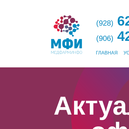
62
(928)
42
(906)
ГЛАВНАЯ
У
Акту