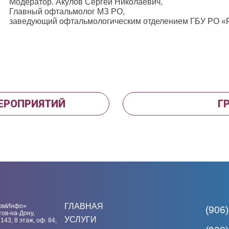
Модератор. Акулов Сергей Николаевич,
Главный офтальмолог МЗ РО,
заведующий офтальмологическим отделением ГБУ РО «
МЕРОПРИЯТИЙ
Г
ГЛАВНАЯ
рмИнфо»
(906)
тов-на-Дону,
УСЛУГИ
 143, 8 этаж, оф. 84,