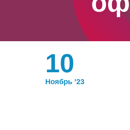
оф
10
Ноябрь ’23