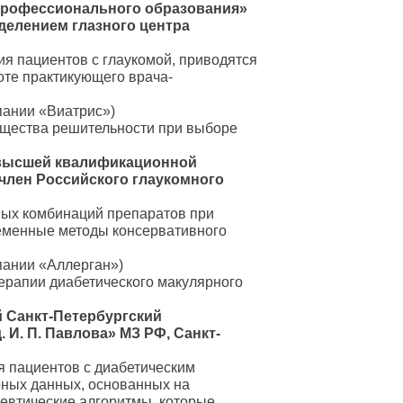
профессионального образования»
делением глазного центра
я пациентов с глаукомой, приводятся
оте практикующего врача-
пании «Виатрис»)
ущества решительности при выборе
г высшей квалификационной
 член Российского глаукомного
ых комбинаций препаратов при
ременные методы консервативного
пании «Аллерган»)
терапии диабетического макулярного
й Санкт-Петербургский
 И. П. Павлова» МЗ РФ, Санкт-
 пациентов с диабетическим
рных данных, основанных на
евтические алгоритмы, которые