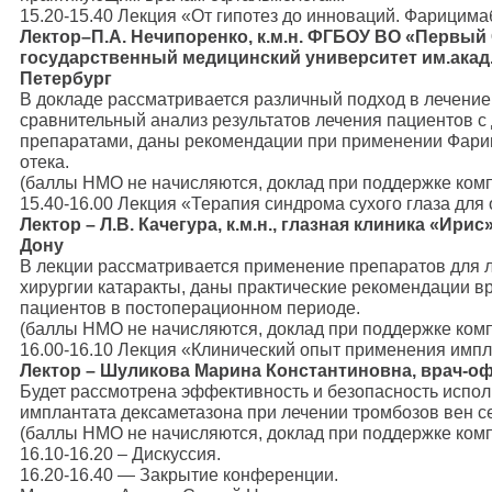
15.20-15.40 Лекция «От гипотез до инноваций. Фарицима
Лектор–П.А. Нечипоренко, к.м.н. ФГБОУ ВО «Первый
государственный медицинский университет им.акад. И
Петербург
В докладе рассматривается различный подход в лечение
сравнительный анализ результатов лечения пациентов с
препаратами, даны рекомендации при применении Фари
отека.
(баллы НМО не начисляются, доклад при поддержке ком
15.40-16.00 Лекция «Терапия синдрома сухого глаза для
Лектор – Л.В. Качегура, к.м.н., глазная клиника «Ирис
Дону
В лекции рассматривается применение препаратов для л
хирургии катаракты, даны практические рекомендации 
пациентов в постоперационном периоде.
(баллы НМО не начисляются, доклад при поддержке ком
16.00-16.10 Лекция «Клинический опыт применения имп
Лектор – Шуликова Марина Константиновна, врач-о
Будет рассмотрена эффективность и безопасность испо
имплантата дексаметазона при лечении тромбозов вен се
(баллы НМО не начисляются, доклад при поддержке ком
16.10-16.20 – Дискуссия.
16.20-16.40 — Закрытие конференции.