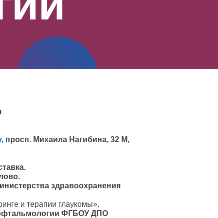
гии
я
у,
просп. Михаила Нагибина, 32 М,
тавка.
слово.
министерства здравоохранения
инге и терапии глаукомы».
ы офтальмологии ФГБОУ ДПО