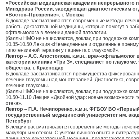
«Российская медицинская академия непрерывного 
Минздрава России, заведующая диагностическим от
«Восток–Прозрение», г. Москва
В докладе рассматриваются современные методы лечени
работы доказательной медицины, которые помогут в раб
офтальмолога в лечении данной патологии.
(баллы НМО не начисляются, доклад при поддержке ком
10.35-10.50 Лекция «Немедленные и отдаленные преим
гипотензивной терапии у пациента с глаукомой».
Лектор – А.С. Апостолова, к.м.н., врач-офтальмоло
категории клиники «Три З», специалист по глаукоме,
общества, г. Краснодар
В докладе рассматриваются преимущества фиксированн
лечении глаукомы над монотерапией. Диагностика, сов
лечения глаукомы.
(баллы НМО не начисляются, доклад при поддержке ком
10.50-11.10 Лекция «Двойной удар: новые возможности 
отека».
Лектор – П.А. Нечипоренко, к.м.н. ФГБОУ ВО «Первы
государственный медицинский университет им. акад.
Петербург
В лекции рассматриваются современные методы лечения
макулярным отеком. С учетом личного опыта и литерату
принципах доказательной медицины предлагаются терап