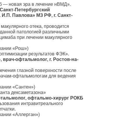
б — новая эра в лечение нВМД».
 Санкт-Петербургский
.П. Павлова» МЗ РФ, г. Санкт-
 макулярного отека, проводится
 данной патологией различными
цимаба при лечении макулярного
пании «Рош»)
 оптимизации результатов ФЭК».
», врач-офтальмолог, г. Ростов-на-
ечения глазной поверхности после
врачам-офтальмологам для ведения
пании «Сантен»)
ланта дексаметазона»
фтальмолог, офтальмо-хирург РОКБ
льзования интравитреального
тчатки.
пании «Аллерган»)