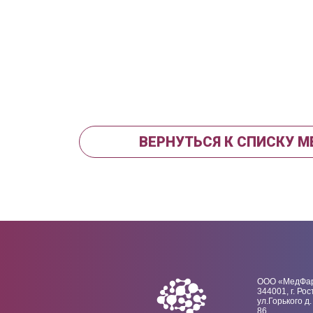
ВЕРНУТЬСЯ К СПИСКУ 
ООО «МедФа
344001, г. Рос
ул.Горького д.
86.