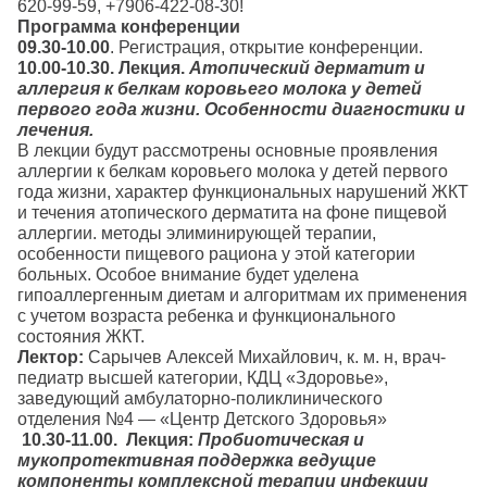
620-99-59, +7906-422-08-30!
Программа конференции
09.30-10.00
. Регистрация, открытие конференции.
10.00-10.30.
Лекция.
Атопический дерматит и
аллергия к белкам коровьего молока у детей
первого года жизни. Особенности диагностики и
лечения.
В лекции будут рассмотрены основные проявления
аллергии к белкам коровьего молока у детей первого
года жизни, характер функциональных нарушений ЖКТ
и течения атопического дерматита на фоне пищевой
аллергии. методы элиминирующей терапии,
особенности пищевого рациона у этой категории
больных. Особое внимание будет уделена
гипоаллергенным диетам и алгоритмам их применения
с учетом возраста ребенка и функционального
состояния ЖКТ.
Лектор:
Сарычев Алексей Михайлович, к. м. н, врач-
педиатр высшей категории, КДЦ «Здоровье»,
заведующий амбулаторно-поликлинического
отделения №4 — «Центр Детского Здоровья»
10.30-11.00.
Лекция:
Пробиотическая и
мукопротективная поддержка ведущие
компоненты комплексной терапии инфекции