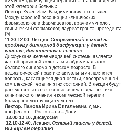
иммуномодулирующей терапии на этапах ведения
этой категории больных
Лектор.
Кукес Илья Владимирович, к.м.н., член
Международной ассоциации клинических
фармакологов и фармацевтов, врач-иммунолог,
клинический фармаколог, лауреат гранта Презедента
РФ.
11.30-12.00. Лекция.
Современный взгляд на
проблему билиарной дисфункции у детей:
клиника, диагностика и лечение
Дисфункция желчевыводящей системы является
частой причиной холестаза и абдоминального
болевого синдрома в детском возрасте. В
педиатрической практике актуальными являются
вопросы, касающиеся диагностики, своевременной
комплексной терапии этих состояний. В лекции будут
рассмотрены все основные аспекты диагностики,
клинического течения и комплексной терапии
билиарной дисфункции у детей
Лектор.
Панова Ирина Витальевна
, д.м.н,
профессор, г. Ростов – на – Дону
12.00-12.10. Дискуссия
12.10-12.40.
Лекция.
Острый кашель у детей.
Выбираем терапию.