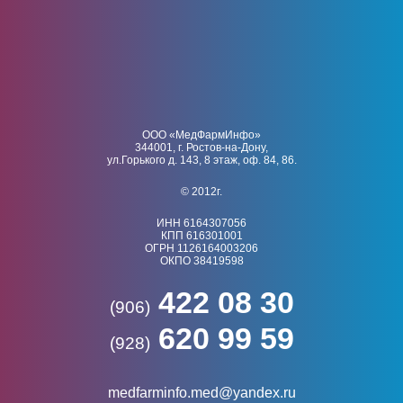
ООО «МедФармИнфо»
344001, г. Ростов-на-Дону,
ул.Горького д. 143, 8 этаж, оф. 84, 86.
© 2012г.
ИНН 6164307056
КПП 616301001
ОГРН 1126164003206
ОКПО 38419598
422 08 30
(906)
620 99 59
(928)
medfarminfo.med@yandex.ru