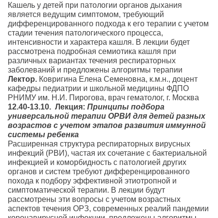
Кашель у детей при патологии органов дыхания
является ведущим симптомом, требующий
дифференцированного подхода к его терапии с учетом
стадии течения патологического процесса,
интенсивности и характера кашля. В лекции будет
рассмотрена подробная семиотика кашля при
различных вариантах течения респираторных
заболеваний и предложены алгоритмы терапии
Лектор.
Ковригина Елена Семеновна, к.м.н., доцент
кафедры педиатрии и школьной медицины ФДПО
РНИМУ им. Н.И. Пирогова, врач гематолог, г. Москва
12.40-13.10. Лекция:
Принципы подбора
универсальной терапии ОРВИ для детей разных
возрастов с учетом этапов развития иммунной
системы ребенка
Расширенная структура респираторных вирусных
инфекций (РВИ), частая их сочетание с бактериальной
инфекцией и коморбидность с патологией других
органов и систем требуют дифференцированного
похода к подбору эффективной этиотропной и
симптоматической терапии. В лекции будут
рассмотрены эти вопросы с учетом возрастных
аспектов течения ОРЗ, современных реалий пандемии
коронавирусной инфекции, предложены алгоритмы