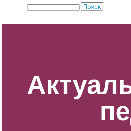
Поиск
Актуал
пе