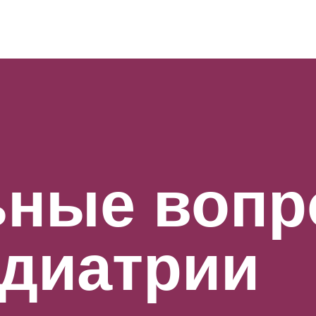
ьные воп
диатрии