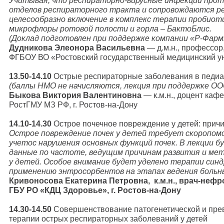
Учитывая, что респираторно-вирусные инфекции прот
отделов респираторного тракта и сопровождаются р
целесообразно включение в комплекс терапии пробиоти
микрофлоры ротовой полости и горла – БактоБлис.
(Доклад подготовлен при поддержке компании «Р-Фарм
Дудникова Элеонора Васильевна
— д.м.н., профессор,
ФГБОУ ВО «Ростовский государственный медицинский уни
13.50-14.10
Острые респираторные заболевания в педиат
(баллы НМО не начисляются, лекция при поддержке О
Быкова Виктория Валентиновна
— к.м.н., доцент ка
РостГМУ МЗ РФ, г. Ростов-на-Дону
14.10-14.30
Острое почечное повреждение у детей: причи
Острое повреждение почек у детей требует скоропом
учетос нарушения основных функций почек. В лекции 
данные по частоте, ведущим причинам развития и м
у детей. Особое внимание будет уделено терапии син
применению энтросорбентов на этапах ведения больн
Кривоносова Екатерина Петровна, к.м.н., врач-нефр
ГБУ РО «КДЦ Здоровье», г. Ростов-на-Дону
14.30-14.50
Совершенствование патогенетической и пр
терапии острых респираторных заболеваний у детей