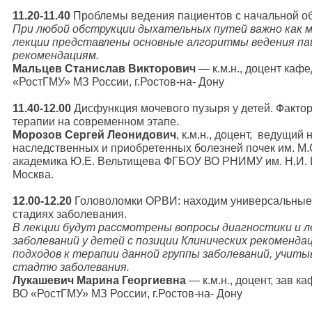
11.20-11.40
Проблемы ведения пациентов с начальной об
При любой обструкции дыхательных путей важно как мо
лекции представлены основные алгоритмы ведения па
рекомендациям.
Мальцев Станислав Викторович
— к.м.н., доцент каф
«РостГМУ» МЗ России, г.Ростов-на- Дону
11.40-12.00
Дисфункция мочевого пузыря у детей. Фактор
терапии на современном этапе.
Морозов Сергей Леонидович
, к.м.н., доцент, ведущий
наследственных и приобретенных болезней почек им. М
академика Ю.Е. Вельтищева ФГБОУ ВО РНИМУ им. Н.И. П
Москва.
12.00-12.20
Головоломки ОРВИ: находим универсальные 
стадиях заболевания.
В лекции будут рассмотрены вопросы диагностики и 
заболеваний у детей с позиции Клинических рекоменд
подходов к терапии данной группы заболеваний, учит
стадтю заболевания.
Лукашевич Марина Георгиевна
— к.м.н., доцент, зав 
ВО «РостГМУ» МЗ России, г.Ростов-на- Дону