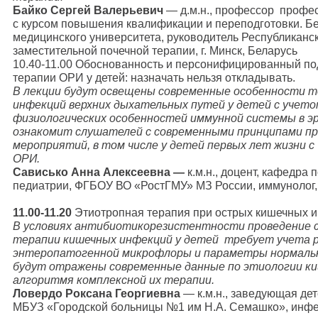
Байко Сергей Валерьевич
— д.м.н., профессор профе
с курсом повышения квалификации и переподготовки. Бе
медицинского университета, руководитель Республиканск
заместительной почечной терапии, г. Минск, Беларусь
10.40-11.00 Обоснованность и персонифицированный по
терапии ОРИ у детей: назначать нельзя откладывать.
В лекции будут освещены современные особенности 
инфекций верхних дыхательных путей у детей с учет
физиологических особенностей иммунной системы в эр
ознакомит слушателей с современными принципами пр
мероприятий, в том числе у детей первых лет жизни 
ОРИ.
Сависько Анна Алексеевна
—
к.м.н., доцент, кафедра
педиатрии, ФГБОУ ВО «РостГМУ» МЗ России, иммунолог, а
11.00-11.20
Этиотропная терапия при острых кишечных и
В условиях антибиотикорезистентности проведение 
терапии кишечных инфекций у детей требует учета 
энтеропатогенной микрофлоры и параметры нормальн
будут отражены современные данные по этиологии к
алгоритмя комплексной их терапии.
Ловердо Роксана Георгиевна
— к.м.н., заведующая д
МБУЗ «Городской больницы №1 им Н.А. Семашко», инфекци