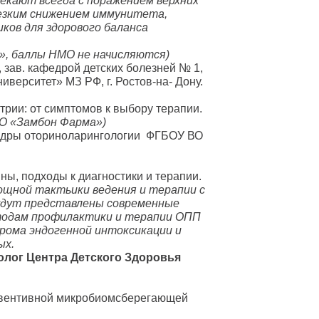
екают всегда с поражением верхних
езким снижением иммунитета,
ков для здорового баланса
», баллы НМО не начисляются)
 зав. кафедрой детских болезней № 1,
верситет» МЗ РФ, г. Ростов-на- Дону.
рии: от симптомов к выбору терапии.
ОО «Замбон Фарма»)
федры оториноларингологии ФГБОУ ВО
ны, подходы к диагностики и терапии.
ощной тактьики ведения и терапии с
будут представлены современные
етодам профилактики и терапии ОПП
дрома эндогенной интоксикации и
ых.
олог Центра Детского Здоровья
евентивной микробиомсберегающей