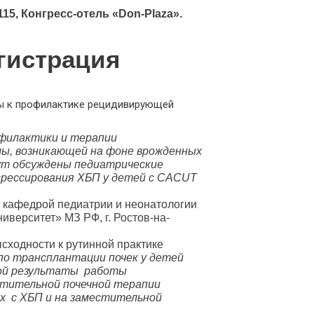
115, Конгресс-отель «Don-Plaza».
егистрация
ды к профилактике рецидивирующей
филактики и терапии
ы, возникающей на фоне врожденных
дут обсуждены педиатрические
рессирования ХБП у детей с
CACUT
. кафедрой педиатрии и неонатологии
верситет» МЗ РФ, г. Ростов-на-
сходности к рутинной практике
по трансплантации почек у детей
кой результаты работы
стительной почечной терапии
ых
с ХБП и на заместительной