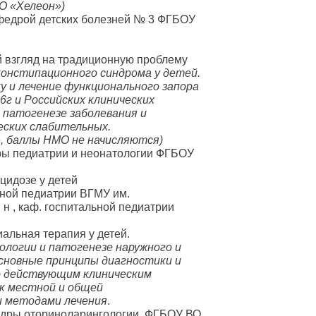
О «Хелеон»)
кафедрой детских болезней № 3 ФГБОУ
й взгляд на традиционную проблему
онстипационного синдрома у детей.
 и лечение функционального запора
6г и Российских клинических
 патогенезе заболевания и
ских слабительных.
, баллы НМО не начисляются)
ры педиатрии и неонатологии ФГБОУ
цидозе у детей
ьной педиатрии ВГМУ им.
 н , каф. госпитальной педиатрии
альная терапия у детей.
ологии и патогенезе наружного и
сновные принципы диагностики и
о действующим клиническим
к местной и общей
и методами лечения
.
федры оториноларингологии ФГБОУ ВО