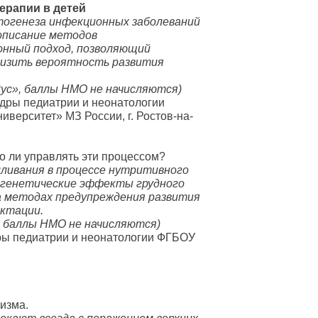
ерапии в детей
огенеза инфекционных заболеваний
описание методов
онный подход, позволяющий
снизить вероятность развития
Рус», баллы НМО не начисляются)
дры педиатрии и неонатологии
верситет» МЗ России, г. Ростов-на-
 ли управлять эти процессом?
мливания в процессе нутритивного
игенетические эффекты грудного
а методах предупреждения развития
ктации.
, баллы НМО не начисляются)
ры педиатрии и неонатологии ФГБОУ
изма.