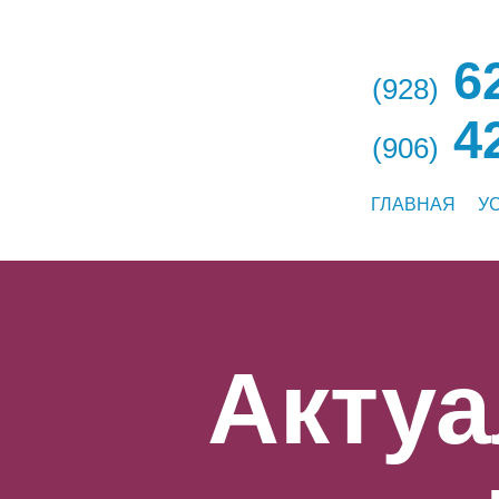
62
(928)
42
(906)
ГЛАВНАЯ
У
Акту