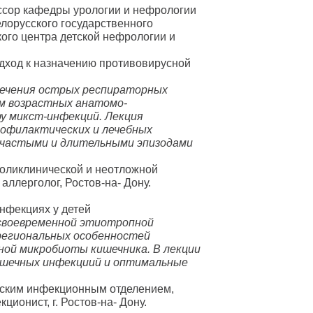
ссор кафедры урологии и нефрологии
лорусского государственного
ого центра детской нефрологии и
дход к назначению противовирусной
течения острых респираторных
ом возрастных анатомо-
у микст-инфекций. Лекция
офилактических и лечебных
с частыми и длительными эпизодами
 поликлинической и неотложной
ллерголог, Ростов-на- Дону.
нфекциях у детей
своевременной этиотропной
региональных особенностей
ой микробиоты кишечника. В лекции
ишечных инфекциий и оптимальные
етским инфекционным отделением,
онист, г. Ростов-на- Дону.