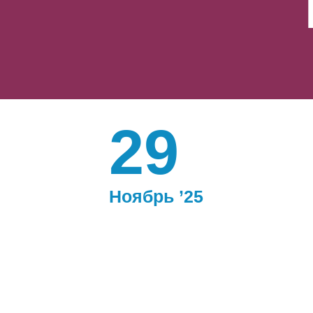
29
Ноябрь ’25