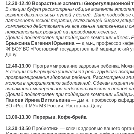
12.20-12.40 Возрастные аспекты биорегуляционной т
В лекции будут рассмотрены общие моменты этиопат
верхних дыхательных путей у детей. Дано подробное 
патогенетической терапии, включающей биорегуляци
комплексно действовать на все звенья патогенеза и 
нежелательных реакций на проводимое лечение.
(Доклад подготовлен при поддержке компании «Хеель 
Брыксина Евгения Юрьевна
— д.м.н., профессор кафе
ФГБОУ ВО «Ростовский государственный медицинский уни
Дону.
12.40-13.00
Программирование здоровья ребенка. Можно
В лекции подчеркнута уникальная роль грудного вскар
программирования здоровья ребенка. Рассмотрены эп
молока в профилактике заболеваний. Сделан акцент н
витаминно-минеральной недостаточности в период ла
(Доклад подготовлен при поддержке компании «Байер»
Панова Ирина Витальевна
— д.м.н., профессор кафед
ВО «РостГМУ» МЗ России, Ростов-на- Дону.
13.00-13.30 Перерыв. Кофе-брейк.
13.30-13.50
Пробиотики — ключ к здоровью вашего орган