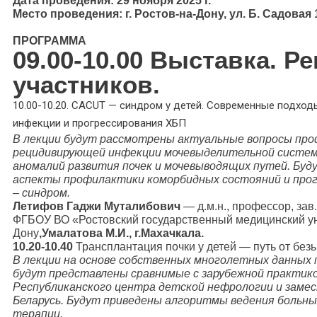
Дата проведения: 29 ноября 2025 г.
Место проведения: г. Ростов-на-Дону, ул. Б. Садовая 
ПРОГРАММА
09.00-10.00 Выставка. Р
участников.
10.00-10.20. CACUT — синдром у детей. Современные подхо
инфекции и прогрессирования ХБП
В лекции будут рассмотрены актуальные вопросы про
рецидивирующей инфекции мочевыделительной систем
аномалий развития почек и мочевыводящих путей. Бу
аспекты профилактики коморбидных состояний и прог
– синдром.
Летифов Гаджи Муталибович
— д.м.н., профессор, зав
ФГБОУ ВО «Ростовский государственный медицинский уни
Дону
,Умалатова М.И., г.Махачкала.
10.20-10.40
Трансплантация почки у детей — путь от безы
В лекции на основе собственных многолетных данных 
будут представлены сравнимые с зарубежной практи
Республиканского центра детской нефрологии и заме
Беларусь. Будут приведены алгоритмы ведения больн
терапии.