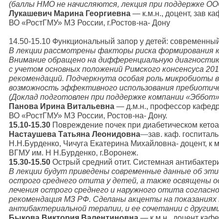
(баллы НМО не начисляются, лекция при поддержке ОО
Лукашевич Марина Георгиевна
— к.м.н., доцент, зав 
ВО «РостГМУ» МЗ России, г.Ростов-на- Дону
14.50-15.10 Функциональный запор у детей: современны
В лекции рассмотрены факторы риска формирования к
Внимание обращено на дифференциальную диагностику
с учетом основных положений Римского консенсуса 201
рекомендаций. Подчеркнута особая роль микробиоты в
возможность эффективного использования пребиотиче
(Доклад подготовлен при поддержке компании «Эббот»
Панова Ирина Витальевна
— д.м.н., профессор кафед
ВО «РостГМУ» МЗ России, Ростов-на- Дону.
15.10-15.30
Повреждение почек при диабетическом кетоа
Настаушева Татьяна Леонидовна
—
зав. каф. госпитал
Н.Н.Бурденко, Чичуга Екатерина Михайловна- доцент, к м
ВГМУ им. Н Н.Бурденко, г.Воронеж.
15.30-15.50
Острый средний отит. Системная антибактери
В лекции будут приведены современные данные об эти
острого среднего отита у детей, а также освящены о
лечения острого среднего и наружного отита согласн
рекомендация МЗ РФ. Сделаны акценты на показаниях 
антибактериальной терапии, и ее сочетании с другим
Быкова Виктория Валентиновна
— к.м.н., доцент ка