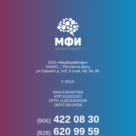
ООО «МедФармИнфо»
344001, г. Ростов-на-Дону,
ул.Горького д. 143, 8 этаж, оф. 84, 86.
© 2012г.
ИНН 6164307056
КПП 616301001
ОГРН 1126164003206
ОКПО 38419598
422 08 30
(906)
620 99 59
(928)