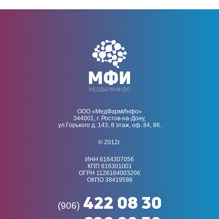
ООО «МедФармИнфо»
344001, г. Ростов-на-Дону,
ул.Горького д. 143, 8 этаж, оф. 84, 86.
© 2012г.
ИНН 6164307056
КПП 616301001
ОГРН 1126164003206
ОКПО 38419598
422 08 30
(906)