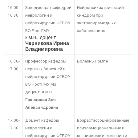
16:00-
Заведующая кафедрой
Нейропсихиатрический
16:30
неврологии и
синдром при
нейрохирургии ФГБОУ
экстрапирамидных
ВО РостГМУ,
заболеваниях
к.м.н., доцент
Черникова Ирина
Владимировна
16:30-
Профессор кафедры
Болезнь Помпе
17:00
нервных болезней и
нейрохирургии ФГБОУ
ВО РостГМУ МЗ
доцент, д.м.н.
Гончарова Зоя
Александровна
17:00-
Доцент кафедры
Возрастассоциированные
17:30
неврологии и
психоэмоциональные и
нейрохирургии ФГБОУ
когниивные изменения и