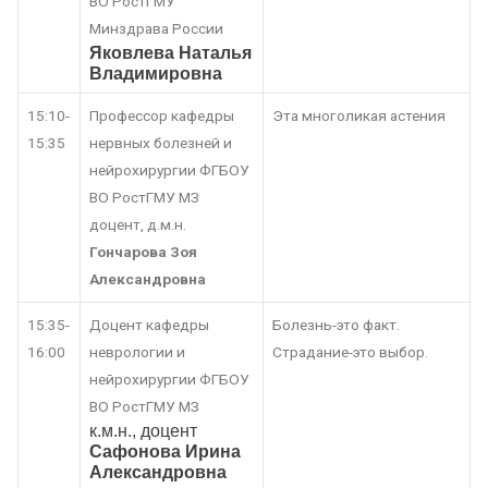
ВО РостГМУ
Минздрава России
Яковлева Наталья
Владимировна
15:10-
Профессор кафедры
Эта многоликая астения
15:35
нервных болезней и
нейрохирургии ФГБОУ
ВО РостГМУ МЗ
доцент, д.м.н.
Гончарова Зоя
Александровна
15:35-
Доцент кафедры
Болезнь-это факт.
16:00
неврологии и
Страдание-это выбор.
нейрохирургии ФГБОУ
ВО РостГМУ МЗ
к.м.н., доцент
Сафонова Ирина
Александровна