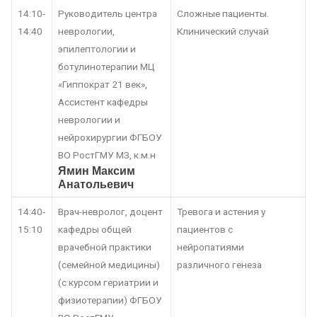
14:10-
Руководитель центра
Сложные пациенты.
14:40
неврологии,
Клинический случай
эпилептологии и
ботулинотерапии МЦ
«Гиппократ 21 век»,
Ассистент кафедры
неврологии и
нейрохирургии ФГБОУ
ВО РостГМУ МЗ, к.м.н
Ямин Максим
Анатольевич
14:40-
Врач-невролог, доцент
Тревога и астения у
15:10
кафедры общей
пациентов с
врачебной практики
нейропатиями
(семейной медицины)
различного генеза
(с курсом гериатрии и
физиотерапии) ФГБОУ