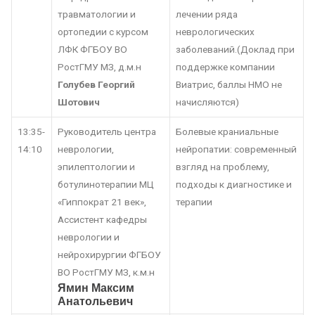
травматологии и
лечении ряда
ортопедии с курсом
неврологических
ЛФК ФГБОУ ВО
заболеваний.(Доклад при
РостГМУ МЗ, д.м.н
поддержке компании
Голубев Георгий
Виатрис, баллы НМО не
Шотович
начисляются)
13:35-
Руководитель центра
Болевые краниальные
14:10
неврологии,
нейропатии: современный
эпилептологии и
взгляд на проблему,
ботулинотерапии МЦ
подходы к диагностике и
«Гиппократ 21 век»,
терапии
Ассистент кафедры
неврологии и
нейрохирургии ФГБОУ
ВО РостГМУ МЗ, к.м.н
Ямин Максим
Анатольевич