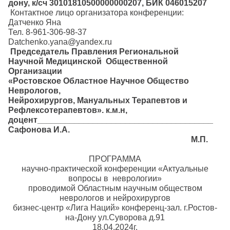
дону, к/сч 30101810500000000207, БИК 046015207
Контактное лицо организатора конференции:
Датченко Яна
Тел. 8-961-306-98-37
Datchenko.yana@yandex.ru
Председатель Правления
Региональной
Научной Медицинской Общественной
Организации
«Ростовское Областное Научное Общество
Неврологов,
Нейрохирургов, Мануальных Терапевтов и
Рефлексотерапевтов».
к.м.н,
доцент______________________________________
Сафонова И.А.
М.П.
ПРОГРАММА
научно-практической конференции «Актуальные
вопросы в неврологии»
проводимой Областным научным обществом
неврологов и нейрохирургов
бизнес-центр «Лига Наций» конференц-зал. г.Ростов-
на-Дону ул.Суворова д.91
18.04.2024г.