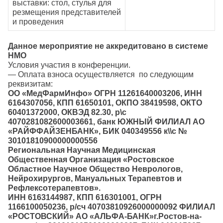
выставки: стол, стулья для
резмещения представителей
и проведения
Данное мероприятие не аккредитовано в системе
НМО
Условия участия в конференции.
— Оплата взноса осуществляется по следующим
реквизитам:
ОО «МедФармИнфо» ОГРН 11261640003206, ИНН
6164307056, КПП 61650101, ОКПО 38419598, ОКТО
60401372000, ОКВЭД 82.30, р\с
4070281082600003661, банк ЮЖНЫЙ ФИЛИАЛ АО
«РАЙФФАЙЗЕНБАНК», БИК 040349556 к\\с №
30101810900000000556
Региональная Научная Медицинская
Общественная Организация «Ростовское
Областное Научное Общество Неврологов,
Нейрохирургов, Мануальных Терапевтов и
Рефлексотерапевтов».
ИНН 6163144987, КПП 616301001, ОГРН
1166100050236, р/сч 40703810926000000092 ФИЛИАЛ
«РОСТОВСКИЙ» АО «АЛЬФА-БАНК»г.Ростов-на-