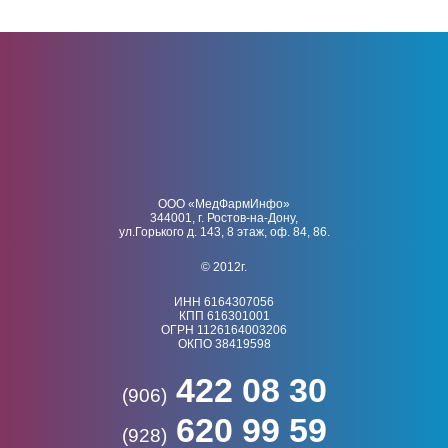
ООО «МедФармИнфо»
344001, г. Ростов-на-Дону,
ул.Горького д. 143, 8 этаж, оф. 84, 86.
© 2012г.
ИНН 6164307056
КПП 616301001
ОГРН 1126164003206
ОКПО 38419598
422 08 30
(906)
620 99 59
(928)