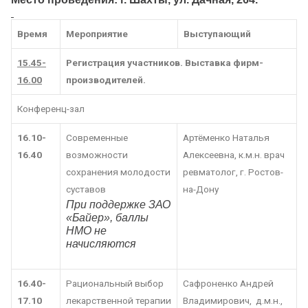
Время
Мероприятие
Выступающий
15.45-
Регистрация участников. Выставка фирм-
16.00
производителей.
Конференц-зал
16.10-
Современные
Артёменко Наталья
16.40
возможности
Алексеевна, к.м.н. врач
сохранения молодости
ревматолог, г. Ростов-
суставов
на-Дону
При поддержке ЗАО
«Байер», баллы
НМО не
начисляются
16.40-
Рациональный выбор
Сафроненко Андрей
17.10
лекарственной терапии
Владимирович, д.м.н.,