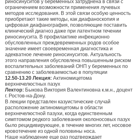
риносинуситов у беременных затруднена в связи с
ограничением возможности применения лучевых
методов исследования. В этой связи особую ценность
приобретают такие методы, как диафаноскопия и
цифровая диафанография, позволяющие поставить
клинический диагноз даже при латентном течении
риносинусита. В профилактике инфекционно
обусловленных преждевременных родов особое
значение имеет своевременная диагностика и
адекватное лечение риносинуситов. Актуальность
этого направления обусловлена повышенным риском
воспалительных заболеваний ОНП у беременных по
сравнению с заболеваемостью в популяции
12.50-13.20
Лекция:
Актиномицетома
верхнечелюстных пазух
Лектор:
Быкова Виктория Валентиновна к.м.н., доцент
г. Ростов-на-Дону.
В лекции представлен казуистические случай
расположение актиномицетомы в области
верхнечелюстной пазухи, когда единственным
симптомом редкого заболевания околоносовых пазух
было рецидивирующее, в течение многих лет, носовое
кровотечение из одной половины носа.
Наше наблюдение еще раз подтверждает