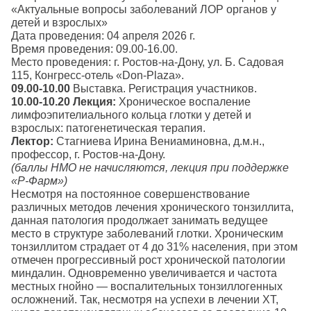
«Актуальные вопросы заболеваний ЛОР органов у
детей и взрослых»
Дата проведения: 04 апреля 2026 г.
Время проведения: 09.00-16.00.
Место проведения: г. Ростов-на-Дону, ул. Б. Садовая
115, Конгресс-отель «Don-Plaza».
09.00-10.00
Выставка. Регистрация участников.
10.00-10.20
Лекция:
Хроническое воспаление
лимфоэпителиального кольца глотки у детей и
взрослых: патогенетическая терапия.
Лектор:
Стагниева Ирина Вениаминовна, д.м.н.,
профессор, г. Ростов-на-Дону.
(баллы НМО не начисляются, лекция при поддержке
«Р-Фарм»)
Несмотря на постоянное совершенствование
различных методов лечения хронического тонзиллита,
данная патология продолжает занимать ведущее
место в структуре заболеваний глотки. Хроническим
тонзиллитом страдает от 4 до 31% населения, при этом
отмечен прогрессивный рост хронической патологии
миндалин. Одновременно увеличивается и частота
местных гнойно — воспалительных тонзиллогенных
осложнений. Так, несмотря на успехи в лечении ХТ,