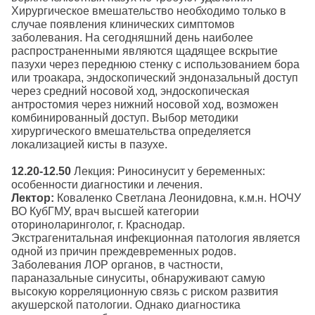
Хирургическое вмешательство необходимо только в
случае появления клинических симптомов
заболевания. На сегодняшний день наиболее
распространенными являются щадящее вскрытие
пазухи через переднюю стенку с использованием бора
или троакара, эндоскопический эндоназальный доступ
через средний носовой ход, эндоскопическая
антростомия через нижний носовой ход, возможен
комбинированный доступ. Выбор методики
хирургического вмешательства определяется
локализацией кисты в пазухе.
12.20-12.50
Лекция: Риносинусит у беременных:
особенности диагностики и лечения.
Лектор:
Коваленко Светлана Леонидовна, к.м.н. НОЧУ
ВО КубГМУ, врач высшей категории
оториноларинголог, г. Краснодар.
Экстрагенитальная инфекционная патология является
одной из причин преждевременных родов.
Заболевания ЛОР органов, в частности,
параназальные синуситы, обнаруживают самую
высокую корреляционную связь с риском развития
акушерской патологии. Однако диагностика