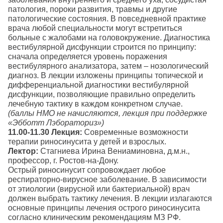
патология, пороки развития, травмы и другие
патологические состояния. В повседневной практике
врача любой специальности могут встретиться
больные с жалобами на головокружение. Диагностика
вестибулярной дисфункции строится по принципу:
сначала определяется уровень поражения
вестибулярного анализатора, затем – нозологический
диагноз. В лекции изложены принципы топической и
дифференциальной диагностики вестибулярной
дисфункции, позволяющие правильно определить
лечебную тактику в каждом конкретном случае.
(баллы НМО не начисляются, лекция при поддержке
«Эбботт Лэбораториз»)
11.00-11.30
Лекция:
Современные возможности
терапии риносинусита у детей и взрослых.
Лектор:
Стагниева Ирина Вениаминовна, д.м.н.,
профессор, г. Ростов-на-Дону.
Острый риносинусит сопровождает любое
респираторно-вирусное заболевание. В зависимости
от этиологии (вирусной или бактериальной) врач
должен выбрать тактику лечения. В лекции излагаются
основные принципы лечения острого риносинусита
согласно клиническим рекомендациям МЗ РФ.