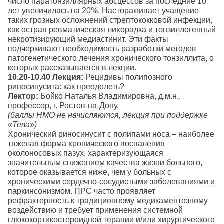
число паратонзиллярных абсцессов за последние 10
лет увеличилась на 20%. Настораживает учащение
таких грозных осложнений стрептококковой инфекции,
как острая ревматическая лихорадка и тонзиллогенный
некротизирующий медиастинит. Эти факты
подчеркивают необходимость разработки методов
патогенетического лечения хронического тонзиллита, о
которых рассказывается в лекции.
10.20-10.40
Лекция:
Рецидивы полипозного
риносинусита: как преодолеть?
Лектор:
Бойко Наталья Владимировна, д.м.н.,
профессор, г. Ростов-на-Дону.
(баллы НМО не начисляются, лекция при поддержке
«Тева»)
Хронический риносинусит с полипами носа – наиболее
тяжелая форма хронического воспаления
околоносовых пазух, характеризующаяся
значительным снижением качества жизни больного,
которое оказывается ниже, чем у больных с
хроническими сердечно-сосудистыми заболеваниями и
паркинсонизмом. ПРС часто проявляет
рефрактерность к традиционному медикаментозному
воздействию и требует применения системной
глюкокортикостероидной терапии и/или хирургического