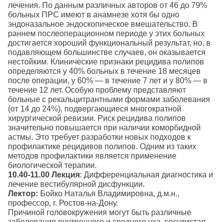
лечения. По данным различных авторов от 46 до 79%
больных ПРС имеют в анамнезе хотя бы одно
эндоназальное эндоскопическое вмешательство. В
раннем послеоперационном периоде у этих больных
достигается хороший функциональный результат, но, в
подавляющем большинстве случаев, он оказывается
нестойким. Клинические признаки рецидива полипов
определяются у 40% больных в течение 18 месяцев
после операции, у 60% — в течение 7 лет и у 80% — в
течение 12 лет. Особую проблему представляют
больные с рекальцитрантными формами заболевания
(от 14 до 24%), подвергающиеся многократной
хирургической ревизии. Риск рецидива полипов
значительно повышается при наличии коморбидной
астмы. Это требует разработки новых подходов к
профилактике рецидивов полипов. Одним из таких
методов профилактики является применение
биологической терапии.
10.40-11.00
Лекция
: Дифференциальная диагностика и
лечение вестибулярной дисфункции.
Лектор:
Бойко Наталья Владимировна, д.м.н.,
профессор, г. Ростов-на-Дону.
Причиной головокружения могут быть различные
заболевания внутреннего и среднего уха, сосудистая