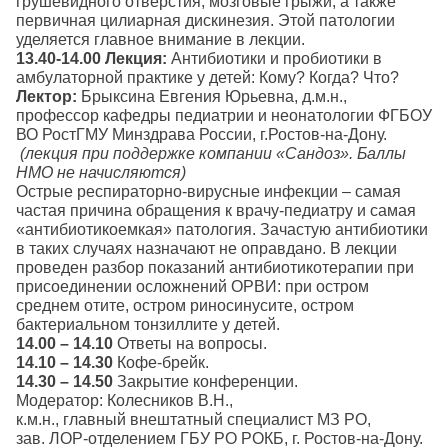
грушевидного отверстия, мозговые грыжи, а также
первичная цилиарная дискинезия. Этой патологии
уделяется главное внимание в лекции.
13.40-14.00
Лекция:
Антибиотики и пробиотики в
амбулаторной практике у детей: Кому? Когда? Что?
Лектор:
Брыксина Евгения Юрьевна, д.м.н.,
профессор кафедры педиатрии и неонатологии ФГБОУ
ВО РостГМУ Минздрава России, г.Ростов-на-Дону.
(лекция при поддержке компании «Сандоз». Баллы
НМО не начисляются)
Острые респираторно-вирусные инфекции – самая
частая причина обращения к врачу-педиатру и самая
«антибиотикоемкая» патология. Зачастую антибиотики
в таких случаях назначают не оправдано. В лекции
проведен разбор показаний антибиотикотерапии при
присоединении осложнений ОРВИ: при остром
среднем отите, остром риносинусите, остром
бактериальном тонзиллите у детей.
14.00 – 14.10
Ответы на вопросы.
14.10 – 14.30
Кофе-брейк.
14.30 – 14.50
Закрытие конференции.
Модератор: Колесников В.Н.,
к.м.н., главный внештатный специалист МЗ РО,
зав. ЛОР-отделением ГБУ РО РОКБ, г. Ростов-на-Дону.