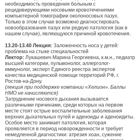
необходимость проведения больным с
рецидивирующими носовыми кровотечениями
компьютерной томографии околоносовых пазух.
Только в этом случае возможно диагностировать
новообразования пазух или редкую патология (как в
нашем случае), являющуюся причиной кровотечения.
13.20-13.40
Лекция:
Заложенность носа у детей:
проблема на стыке специальностей
Лектор:
Лукашевич Марина Георгиевна, к.м.н., педиатр
высшей категории, пульмонолог, аллерголог-
иммунолог, эксперт Единого реестра экспертов
качества медицинской помощи территорий РФ, г.
Ростов-на-Дону.
(лекция при поддержке компании «Хелион». Баллы
НМО не начисляются)
Затруднение носового дыхания вызывается
различными причинами, среди которых на первом
месте стоят острые воспалительные заболевания
верхних дыхательных путей и аденоиды и аденоидиты.
Особое место занимает патология, которая
проявляется в период новорожденности и требует
немедленной диагностики: атрезия хоан, сужение