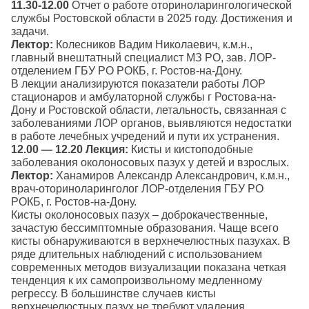
11.30-12.00
Отчет о работе оториноларингологической
службы Ростовской области в 2025 году. Достижения и
задачи.
Лектор:
Колесников Вадим Николаевич, к.м.н.,
главный внештатный специалист МЗ РО, зав. ЛОР-
отделением ГБУ РО РОКБ, г. Ростов-на-Дону.
В лекции анализируются показатели работы ЛОР
стационаров и амбулаторной службы г Ростова-на-
Дону и Ростовской области, летальность, связанная с
заболеваниями ЛОР органов, выявляются недостатки
в работе лечебных учредений и пути их устранения.
12.00 — 12.20
Лекция:
Кисты и кистоподобные
заболевания околоносовых пазух у детей и взрослых.
Лектор:
Ханамиров Александр Александрович, к.м.н.,
врач-оториноларинголог ЛОР-отделения ГБУ РО
РОКБ, г. Ростов-на-Дону.
Кисты околоносовых пазух – доброкачественные,
зачастую бессимптомные образования. Чаще всего
кисты обнаруживаются в верхнечелюстных пазухах. В
ряде длительных наблюдений с использованием
современных методов визуализации показана четкая
тенденция к их самопроизвольному медленному
регрессу. В большинстве случаев кисты
верхнечелюстных пазух не требуют удаления.