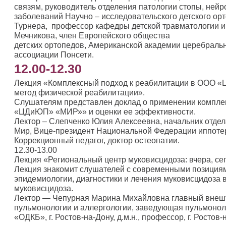
связям, руководитель отделения патологии стопы, ней
заболеваний Научно – исследовательского детского орто
Турнера, профессор кафедры детской травматологии и
Мечникова, член Европейского общества
детских ортопедов, Американской академии церебраль
ассоциации Понсети.
12.00-12.30
Лекция «Комплексный подход к реабилитации в ООО 
метод физической реабилитации».
Слушателям представлен доклад о применении компле
«ЦДиЮП» «МИР»» и оценки ее эффективности.
Лектор – Слепченко Юлия Алексеевна, начальник отде
Мир, Вице-президент Национальной Федерации иппотер
Коррекционный педагог, доктор остеопатии.
12.30-13.00
Лекция «Региональный центр муковисцидоза: вчера, сег
Лекция знакомит слушателей с современными позициям
эпидемиологии, диагностики и лечения муковисцидоза 
муковисцидоза.
Лектор — Чепурная Марина Михайловна главный внешт
пульмонологии и аллергологии, заведующая пульмоно
«ОДКБ», г. Ростов-на-Дону, д.м.н., профессор, г. Ростов-