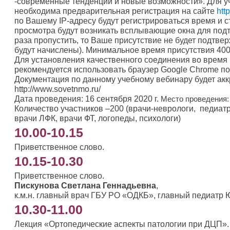
-современные тенденции и новые возможности». Для у
необходима предварительная регистрация на сайте
htt
по Вашему IP-адресу будут регистрироваться время и с
просмотра будут возникать всплывающие окна для подт
раза пропустить, то Ваше присутствие не будет подтв
будут начислены). Минимальное время присутствия 400
Для установления качественного соединения во время
рекомендуется использовать браузер Google Chrome по
Документация по данному учебному вебинару будет ак
http://www.sovetnmo.ru/
Дата проведения: 16 сентября 2020 г.
Место проведения:
Количество участников –200 (врачи-неврологи, педиат
врачи ЛФК, врачи ФТ, логопеды, психологи)
10.00-10.15
Приветственное слово.
10.15-10.30
Приветственное слово.
Пискунова Светлана Геннадьевна
,
к.м.н. главный врач ГБУ РО «ОДКБ», главный педиатр
10.30-11.00
Лекция «Ортопедические аспекты патологии при ДЦП».