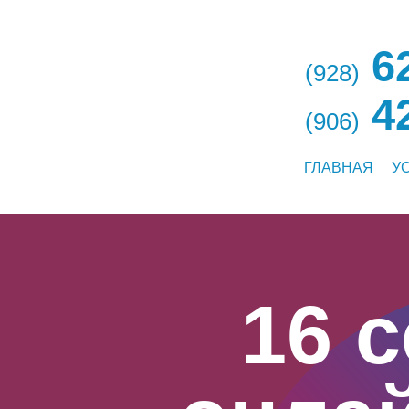
62
(928)
42
(906)
ГЛАВНАЯ
У
16 с