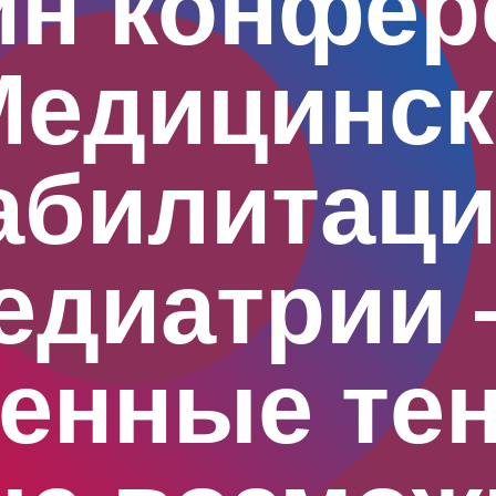
йн конфер
Медицинск
абилитаци
едиатрии
енные те