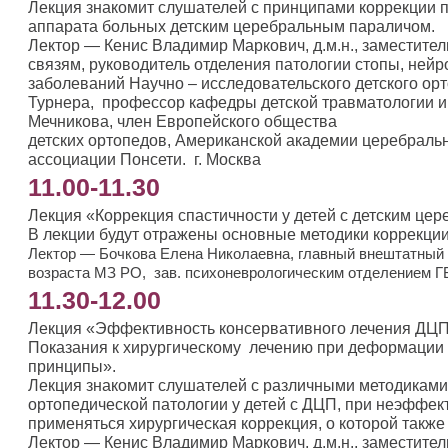
Лекция знакомит слушателей с принципами коррекции п
аппарата больных детским церебральным параличом.
Лектор — Кенис Владимир Маркович, д.м.н., заместите
связям, руководитель отделения патологии стопы, ней
заболеваний Научно – исследовательского детского орто
Турнера, профессор кафедры детской травматологии и
Мечникова, член Европейского общества
детских ортопедов, Американской академии церебраль
ассоциации Понсети. г. Москва
11.00-11.30
Лекция «Коррекция спастичности у детей с детским це
В лекции будут отражены основные методики коррекции
Лектор — Бочкова Елена Николаевна, главный внештатный 
возраста МЗ РО, зав. психоневрологическим отделением ГБ
11.30-12.00
Лекция «Эффективность консервативного лечения ДЦП 
Показания к хирургическому лечению при деформации с
принципы».
Лекция знакомит слушателей с различными методиками
ортопедической патологии у детей с ДЦП, при неэффек
применяться хирургическая коррекция, о которой также 
Лектор — Кенис Владимир Маркович, д.м.н., заместите