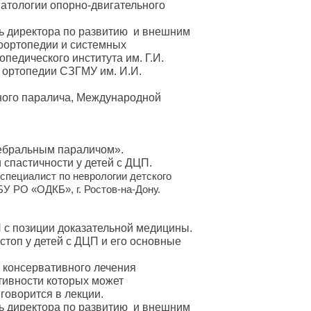
атологии опорно-двигательного
ль директора по развитию и внешним
роортопедии и системных
педического института им. Г.И.
 ортопедии СЗГМУ им. И.И.
ного паралича, Международной
ребральным параличом».
 спастичности у детей с ДЦП.
специалист по неврологии детского
У РО «ОДКБ», г. Ростов-на-Дону.
с позиции доказательной медицины.
топ у детей с ДЦП и его основные
 консервативного лечения
тивности которых может
говорится в лекции.
ль директора по развитию и внешним