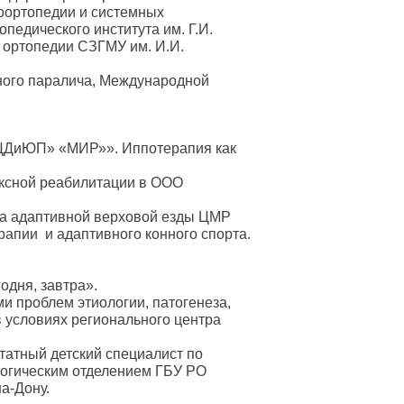
роортопедии и системных
педического института им. Г.И.
 ортопедии СЗГМУ им. И.И.
ного паралича, Международной
«ЦДиЮП» «МИР»». Иппотерапия как
ксной реабилитации в ООО
ла адаптивной верховой езды ЦМР
апии и адаптивного конного спорта.
одня, завтра».
и проблем этиологии, патогенеза,
в условиях регионального центра
атный детский специалист по
логическим отделением ГБУ РО
на-Дону.