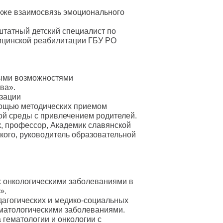
кже взаимосвязь эмоционального
татный детский специалист по
ицинской реабилитации ГБУ РО
ными возможностями
ва».
зации
мощью методических приемом
ой среды с привлечением родителей.
, профессор, Академик славянской
ого, руководитель образовательной
ии
 онкологическими заболеваниями в
».
дагогических и медико-социальных
ематологическими заболеваниями.
 гематологии и онкологии с