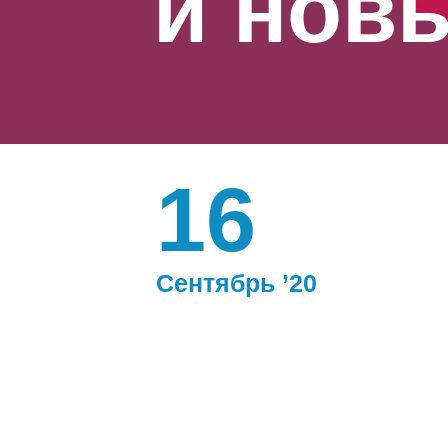
и нов
16
Сентябрь ’20