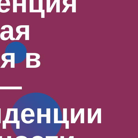
енция
ая
я в
 —
нденции