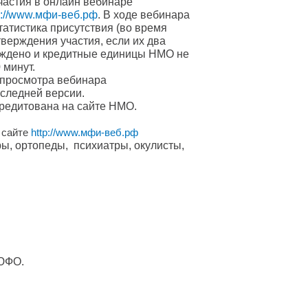
частия в онлайн вебинаре
p://www.мфи-веб.рф
. В ходе вебинара
татистика присутствия (во время
верждения участия, если их два
ерждено и кредитные единицы НМО не
 минут.
 просмотра вебинара
следней версии.
кредитована на сайте НМО.
 сайте
http://www.мфи-веб.рф
ры, ортопеды, психиатры, окулисты,
 ЮФО.