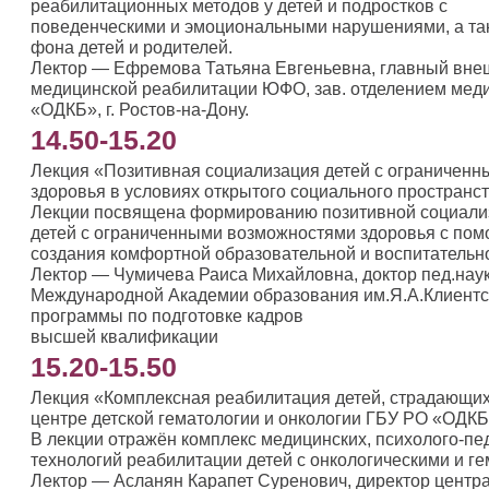
реабилитационных методов у детей и подростков с
поведенческими и эмоциональными нарушениями, а та
фона детей и родителей.
Лектор — Ефремова Татьяна Евгеньевна, главный внеш
медицинской реабилитации ЮФО, зав. отделением мед
«ОДКБ», г. Ростов-на-Дону.
14.50-15.20
Лекция «Позитивная социализация детей с ограничен
здоровья в условиях открытого социального пространст
Лекции посвящена формированию позитивной социали
детей с ограниченными возможностями здоровья с по
создания комфортной образовательной и воспитательн
Лектор — Чумичева Раиса Михайловна, доктор пед.наук
Международной Академии образования им.Я.А.Клиентск
программы по подготовке кадров
высшей квалификац
15.20-15.50
Лекция «Комплексная реабилитация детей, страдающих
центре детской гематологии и онкологии ГБУ РО «ОДКБ
В лекции отражён комплекс медицинских, психолого-пе
технологий реабилитации детей с онкологическими и г
Лектор — Асланян Карапет Суренович, директор центра