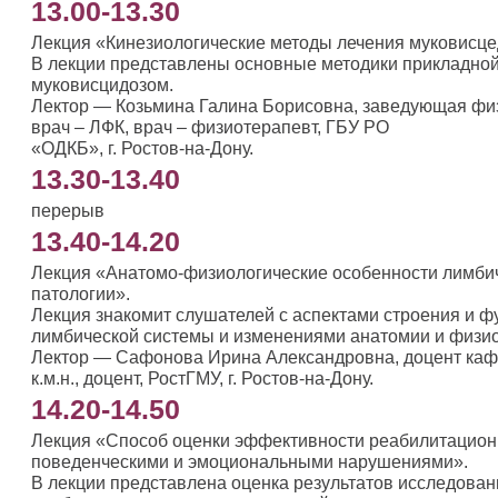
13.00-13.30
Лекция «Кинезиологические методы лечения муковисце
В лекции представлены основные методики прикладной 
муковисцидозом.
Лектор — Козьмина Галина Борисовна, заведующая фи
врач – ЛФК, врач – физиотерапевт, ГБУ РО
«ОДКБ», г. Ростов-на-Дону.
13.30-13.40
перерыв
13.40-14.20
Лекция «Анатомо-физиологические особенности лимбич
патологии».
Лекция знакомит слушателей с аспектами строения и 
лимбической системы и изменениями анатомии и физио
Лектор — Сафонова Ирина Александровна, доцент каф
к.м.н., доцент, РостГМУ, г. Ростов-на-Дону.
14.20-14.50
Лекция «Способ оценки эффективности реабилитационны
поведенческими и эмоциональными нарушениями».
В лекции представлена оценка результатов исследова