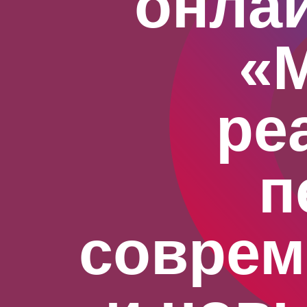
онла
«
ре
п
соврем