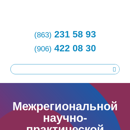
231 58 93
(863)
422 08 30
(906)
Межрегиональной
научно-
практической