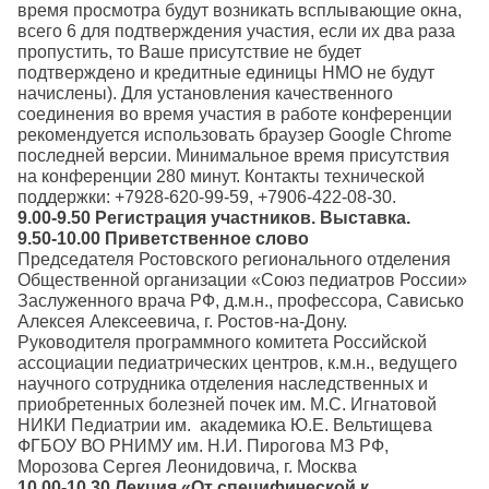
время просмотра будут возникать всплывающие окна,
всего 6 для подтверждения участия, если их два раза
пропустить, то Ваше присутствие не будет
подтверждено и кредитные единицы НМО не будут
начислены). Для установления качественного
соединения во время участия в работе конференции
рекомендуется использовать браузер Google Chrome
последней версии. Минимальное время присутствия
на конференции 280 минут. Контакты технической
поддержки: +7928-620-99-59, +7906-422-08-30.
9.00-9.50 Регистрация участников. Выставка.
9.50-10.00
Приветственное слово
Председателя Ростовского регионального отделения
Общественной организации «Союз педиатров России»
Заслуженного врача РФ, д.м.н., профессора, Сависько
Алексея Алексеевича, г. Ростов-на-Дону.
Руководителя программного комитета Российской
ассоциации педиатрических центров, к.м.н., ведущего
научного сотрудника отделения наследственных и
приобретенных болезней почек им. М.С. Игнатовой
НИКИ Педиатрии им. академика Ю.Е. Вельтищева
ФГБОУ ВО РНИМУ им. Н.И. Пирогова МЗ РФ,
Морозова Сергея Леонидовича, г. Москва
10.00-10.30 Лекция
«
От специфической к