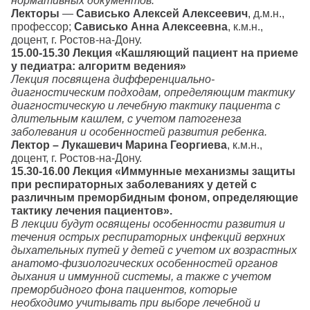
нормативных документов.
Лекторы
—
Сависько Алексей Алексеевич
, д.м.н.,
профессор;
Сависько Анна Алексеевна
, к.м.н.,
доцент, г. Ростов-на-Дону.
15.00-15.30 Лекция «Кашляющий пациент на приеме
у педиатра: алгоритм ведения»
Лекция посвящена дифференциально-
диагностическим подходам, определяющим тактику
диагностическую и лечебную тактику пациента с
длительным кашлем, с учетом патогенеза
заболевания и особенностей развития ребенка.
Лектор – Лукашевич Марина Георгиева
, к.м.н.,
доцент, г. Ростов-на-Дону.
15.30-16.00 Лекция «Иммунные механизмы защиты
при респираторных заболеваниях у детей с
различным преморбидным фоном, определяющие
тактику лечения пациентов».
В лекции будут освящены особенности развития и
течения острых респираторных инфекций верхних
дыхательных путей у детей с учетом их возрастных
анатомо-физиологических особенностей органов
дыхания и иммунной системы, а также с учетом
преморбидного фона пациентов, которые
необходимо учитывать при выборе лечебной и