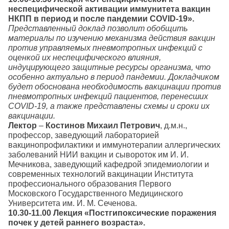
неспецифической активации иммунитета вакцин
НКПП в период и после пандемии
COVID-19».
Представленный доклад позволит обобщить
материалы по изучению механизма действия вакцин
против управляемых пневмотропных инфекций с
оценкой их неспецифического влияния,
индуцирующего защитные ресурсы организма, что
особенно актуально в период пандемии. Докладчиком
будет обоснована необходимость вакцинации против
пневмотропных инфекций пациентов, перенесших
COVID-19, а также представлены схемы и сроки их
вакцинации.
Лектор
–
Костинов Михаил Петрович
, д.м.н.,
профессор, заведующий лабораторией
вакцинопрофилактики и иммунотерапии аллергических
заболеваний НИИ вакцин и сывороток им И. И.
Мечникова, заведующий кафедрой эпидемиологии и
современных технологий вакцинации Института
профессионального образования Первого
Московского Государственного Медицинского
Университета им. И. М. Сеченова.
10.30-11.00
Лекция
«Постгипоксические поражения
почек у детей раннего возраста».