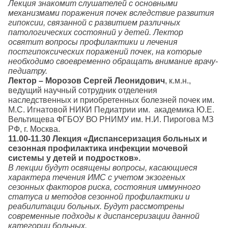
Лекция знакомит слушателей с основными
механизмами поражения почек вследствие развития
гипоксии, связанной с развитием различных
патологических состояний у детей. Лектор
освятит вопросы профилактики и лечения
постгипоксических поражений почек, на которые
необходимо своевременно обращать внимание врачу-
педиатру.
Лектор – Морозов Сергей Леонидович
, к.м.н.,
ведущий научный сотрудник отделения
наследственных и приобретенных болезней почек им.
М.С. Игнатовой НИКИ Педиатрии им. академика Ю.Е.
Вельтищева ФГБОУ ВО РНИМУ им. Н.И. Пирогова МЗ
РФ, г. Москва.
11.00-11.30 Лекция «Диспансеризация больных и
сезонная профилактика инфекции мочевой
системы у детей и подростков».
В лекции будут освящены вопросы, касающиеся
характера течения ИМС с учетом экзогеных
сезонных факторов риска, состояния иммунного
статуса и методов сезонной профилактики и
реабилитации больных. Будут рассмотрены
современные подходы к диспансеризации данной
категории больных.