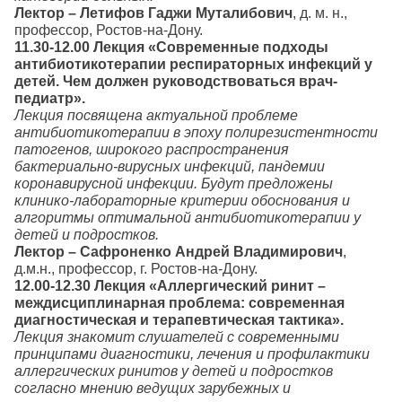
Лектор – Летифов Гаджи Муталибович
, д. м. н.,
профессор, Ростов-на-Дону.
11.30-12.00 Лекция
«Современные подходы
антибиотикотерапии респираторных инфекций у
детей. Чем должен руководствоваться врач-
педиатр».
Лекция посвящена актуальной проблеме
антибиотикотерапии в эпоху полирезистентности
патогенов, широкого распространения
бактериально-вирусных инфекций, пандемии
коронавирусной инфекции. Будут предложены
клинико-лабораторные критерии обоснования и
алгоритмы оптимальной антибиотикотерапии у
детей и подростков.
Лектор – Сафроненко Андрей Владимирович
,
д.м.н., профессор, г. Ростов-на-Дону.
12.00-12.30 Лекция «Аллергический ринит –
междисциплинарная проблема: современная
диагностическая и терапевтическая тактика».
Лекция знакомит слушателей с современными
принципами диагностики, лечения и профилактики
аллергических ринитов у детей и подростков
согласно мнению ведущих зарубежных и