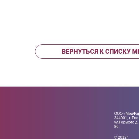
ВЕРНУТЬСЯ К СПИСКУ 
ООО «МедФа
344001, г. Рос
ул.Горького д.
86.
© 2012г.