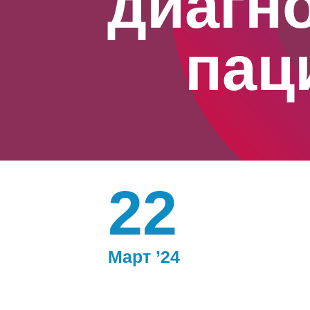
диагн
пац
22
Март ’24