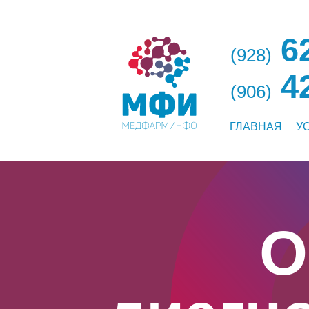
62
(928)
42
(906)
ГЛАВНАЯ
У
О