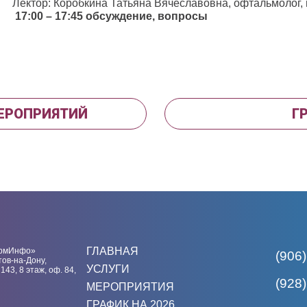
Лектор: Коробкина Татьяна Вячеславовна, офтальмолог, 
17:00 – 17:45 обсуждение, вопросы
МЕРОПРИЯТИЙ
Г
ГЛАВНАЯ
рмИнфо»
(906)
тов-на-Дону,
УСЛУГИ
 143, 8 этаж, оф. 84,
(928)
МЕРОПРИЯТИЯ
ГРАФИК НА 2026