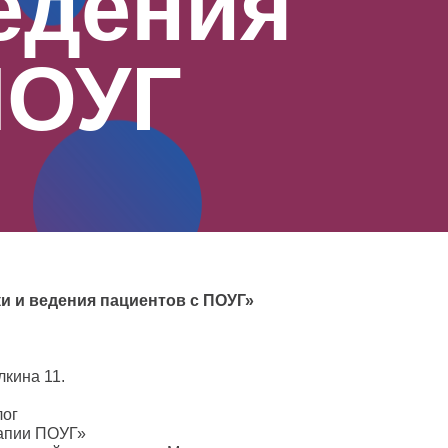
едения
ПОУГ
и и ведения пациентов с ПОУГ»
лкина 11.
лог
апии ПОУГ»