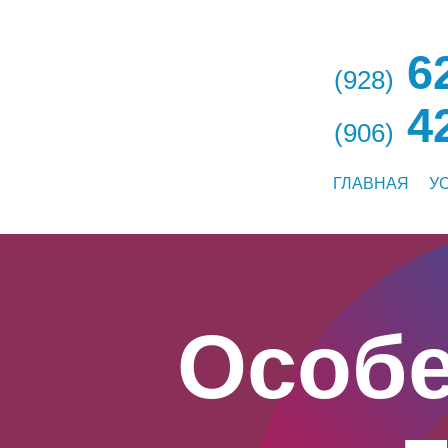
62
(928)
42
(906)
ГЛАВНАЯ
У
Особе