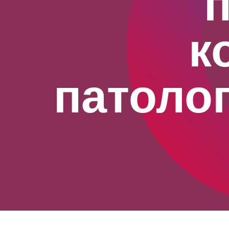
к
патоло