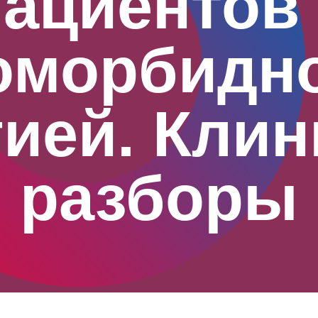
пациентов 
оморбидн
гией. Клин
разборы