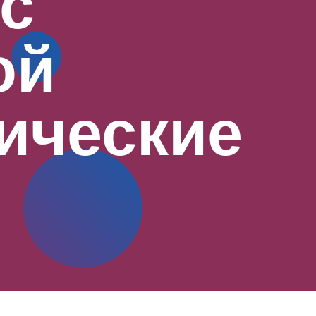
с
ой
ические