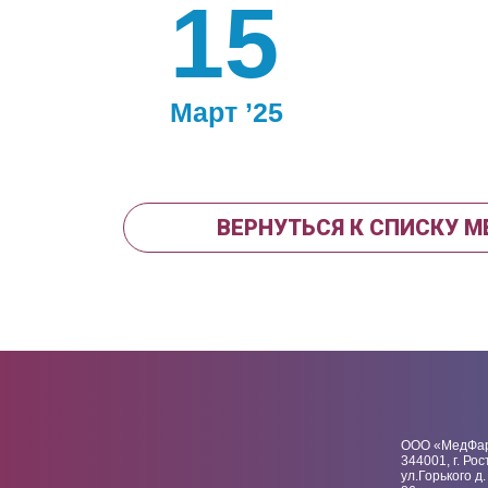
15
Март ’25
ВЕРНУТЬСЯ К СПИСКУ 
ООО «МедФа
344001, г. Рос
ул.Горького д.