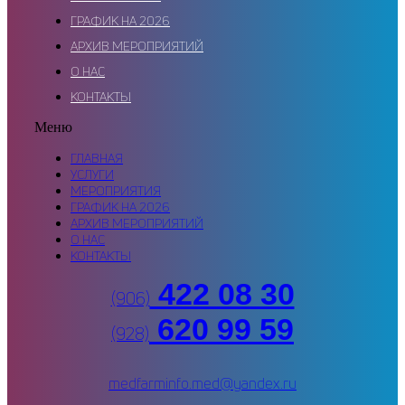
ГРАФИК НА 2026
АРХИВ МЕРОПРИЯТИЙ
О НАС
КОНТАКТЫ
Меню
ГЛАВНАЯ
УСЛУГИ
МЕРОПРИЯТИЯ
ГРАФИК НА 2026
АРХИВ МЕРОПРИЯТИЙ
О НАС
КОНТАКТЫ
422 08 30
(906)
620 99 59
(928)
medfarminfo.med@yandex.ru