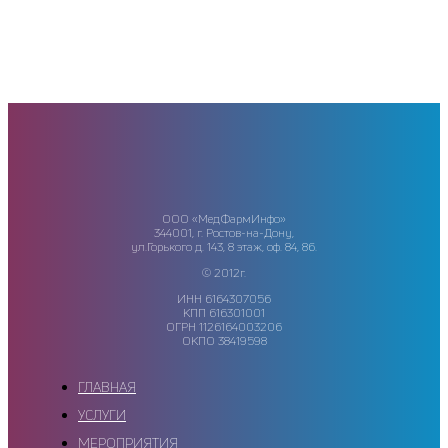
ООО «МедФармИнфо»
344001, г. Ростов-на-Дону,
ул.Горького д. 143, 8 этаж, оф. 84, 86.
© 2012г.
ИНН 6164307056
КПП 616301001
ОГРН 1126164003206
ОКПО 38419598
ГЛАВНАЯ
УСЛУГИ
МЕРОПРИЯТИЯ