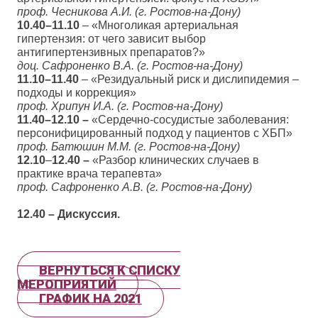
проф. Чесникова А.И. (г. Ростов-на-Дону)
10.40–11.10
– «Многоликая артериальная
гипертензия: от чего зависит выбор
антигипертензивных препаратов?»
доц. Сафроненко В.А. (г. Ростов-на-Дону)
11.10–11.40
– «Резидуальный риск и дислипидемия –
подходы и коррекция»
проф. Хрипун И.А. (г. Ростов-на-Дону)
11.40–12.10 –
«Сердечно-сосудистые заболевания:
персонифицированный подход у пациентов с ХБП»
проф. Батюшин М.М. (г. Ростов-на-Дону)
12.10
–
12.40
–
«Разбор клинических случаев в
практике врача терапевта»
проф. Сафроненко А.В. (г. Ростов-на-Дону)
12.40 – Дискуссия.
ВЕРНУТЬСЯ К СПИСКУ
МЕРОПРИЯТИЙ
ГРАФИК НА 2021