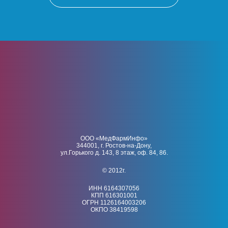
ООО «МедФармИнфо»
344001, г. Ростов-на-Дону,
ул.Горького д. 143, 8 этаж, оф. 84, 86.
© 2012г.
ИНН 6164307056
КПП 616301001
ОГРН 1126164003206
ОКПО 38419598