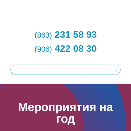
231 58 93
(863)
422 08 30
(906)
Мероприятия на
год