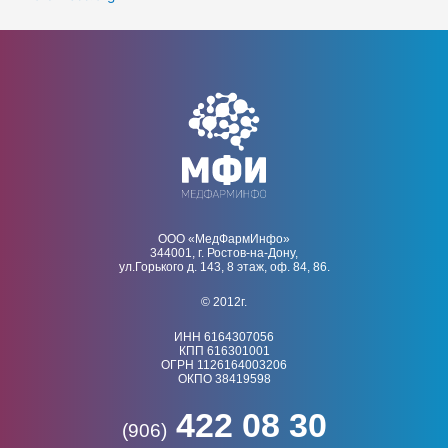
ООО «МедФармИнфо»
344001, г. Ростов-на-Дону,
ул.Горького д. 143, 8 этаж, оф. 84, 86.
© 2012г.
ИНН 6164307056
КПП 616301001
ОГРН 1126164003206
ОКПО 38419598
422 08 30
(906)