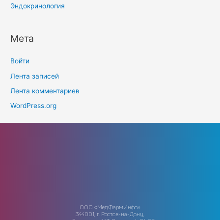
Эндокринология
Мета
Войти
Лента записей
Лента комментариев
WordPress.org
ООО «МедФармИнфо»
344001, г. Ростов-на-Дону,