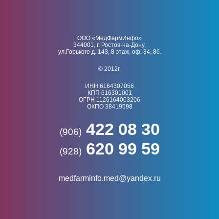
ООО «МедФармИнфо»
344001, г. Ростов-на-Дону,
ул.Горького д. 143, 8 этаж, оф. 84, 86.
© 2012г.
ИНН 6164307056
КПП 616301001
ОГРН 1126164003206
ОКПО 38419598
422 08 30
(906)
620 99 59
(928)
medfarminfo.med@yandex.ru